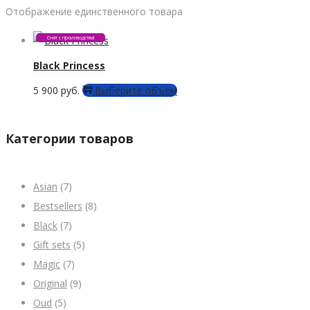
Отображение единственного товара
Снят с производства!
Black Princess
Этот
5 900
руб.
Выберите объём
товар
имеет
Категории товаров
несколько
вариаций.
Asian
(7)
Опции
Bestsellers
(8)
можно
Black
(7)
выбрать
Gift sets
(5)
на
Magic
(7)
странице
Original
(9)
товара.
Oud
(5)