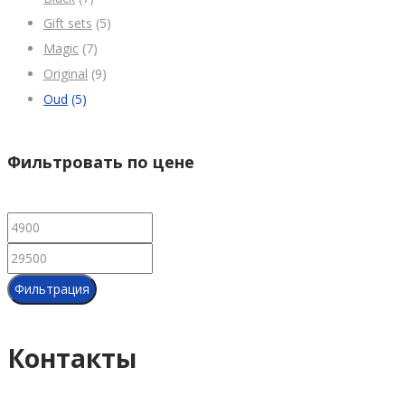
Gift sets
(5)
на
Magic
(7)
странице
Original
(9)
товара.
Oud
(5)
Фильтровать по цене
Минимальная
Максимальная
цена
цена
Фильтрация
Контакты