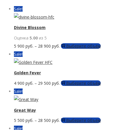
Sale!
Divine Blossom
Оценка
5.00
из 5
Этот
5 900
руб.
–
28 900
руб.
Выберите объём
товар
Sale!
имеет
несколько
Golden Fever
вариаций.
Этот
4 900
руб.
–
29 500
руб.
Выберите объём
Опции
товар
Sale!
можно
имеет
выбрать
несколько
Great Way
на
вариаций.
странице
Этот
5 500
руб.
–
28 500
руб.
Выберите объём
Опции
товара.
товар
Sale!