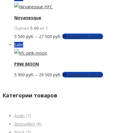
можно
имеет
выбрать
несколько
Nirvanesque
на
вариаций.
странице
Оценка
5.00
из 5
Опции
товара.
Этот
5 500
руб.
–
27 500
руб.
Выберите объём
можно
товар
Sale!
выбрать
имеет
на
несколько
PINK MOON
странице
вариаций.
товара.
Этот
5 900
руб.
–
29 500
руб.
Выберите объём
Опции
товар
можно
имеет
выбрать
Категории товаров
несколько
на
вариаций.
странице
Asian
(7)
Опции
товара.
Bestsellers
(8)
можно
Black
(7)
выбрать