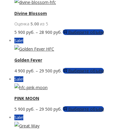
можно
выбрать
Divine Blossom
на
Оценка
5.00
из 5
странице
Этот
5 900
руб.
–
28 900
руб.
Выберите объём
товара.
товар
Sale!
имеет
несколько
Golden Fever
вариаций.
Этот
4 900
руб.
–
29 500
руб.
Выберите объём
Опции
товар
Sale!
можно
имеет
выбрать
несколько
PINK MOON
на
вариаций.
странице
Этот
5 900
руб.
–
29 500
руб.
Выберите объём
Опции
товара.
товар
Sale!
можно
имеет
выбрать
несколько