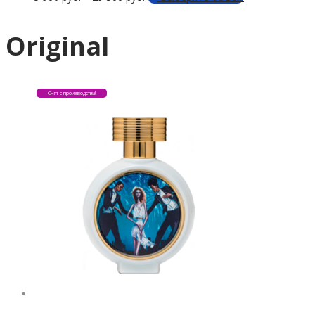
Опции
товар
можно
имеет
Original
выбрать
несколько
на
вариаций.
странице
Опции
Снят с производства!
товара.
можно
выбрать
на
странице
товара.