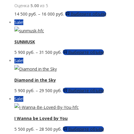
37
500 руб..
несколько
странице
Оценка
5.00
из 5
500 руб..
вариаций.
товара.
Этот
14 500
руб.
–
16 000
руб.
Выберите объём
Опции
товар
Sale!
можно
имеет
выбрать
несколько
SUNMUSK
на
вариаций.
странице
Этот
5 900
руб.
–
31 500
руб.
Выберите объём
Опции
товара.
товар
Sale!
можно
имеет
выбрать
несколько
Diamond in the Sky
на
вариаций.
странице
Этот
5 900
руб.
–
29 500
руб.
Выберите объём
Опции
товара.
товар
Sale!
можно
имеет
выбрать
несколько
I Wanna be Loved by You
на
вариаций.
странице
Этот
5 500
руб.
–
28 500
руб.
Выберите объём
Опции