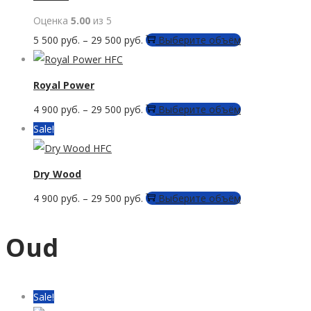
вариаций.
странице
Оценка
5.00
из 5
Опции
товара.
Этот
5 500
руб.
–
29 500
руб.
Выберите объём
можно
товар
выбрать
имеет
Royal Power
на
несколько
странице
Этот
4 900
руб.
–
29 500
руб.
Выберите объём
вариаций.
товара.
товар
Sale!
Опции
имеет
можно
несколько
Dry Wood
выбрать
вариаций.
на
Этот
4 900
руб.
–
29 500
руб.
Выберите объём
Опции
странице
товар
можно
товара.
имеет
Oud
выбрать
несколько
на
вариаций.
странице
Опции
Sale!
товара.