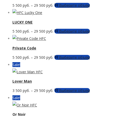
Этот
5 500
руб.
–
29 500
руб.
Выберите объём
товар
имеет
LUCKY ONE
несколько
Этот
5 500
руб.
–
29 500
руб.
Выберите объём
вариаций.
товар
Опции
имеет
Private Code
можно
несколько
выбрать
Этот
5 500
руб.
–
29 500
руб.
Выберите объём
вариаций.
на
товар
Sale!
Опции
странице
имеет
можно
товара.
несколько
Lover Man
выбрать
вариаций.
на
Этот
3 500
руб.
–
29 500
руб.
Выберите объём
Опции
странице
товар
Sale!
можно
товара.
имеет
выбрать
несколько
Or Noir
на