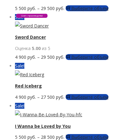
вариаций.
странице
Этот
5 500
руб.
–
29 500
руб.
Выберите объём
Опции
товара.
товар
Sale!
Снят с производства!
можно
имеет
выбрать
несколько
Sword Dancer
на
вариаций.
странице
Оценка
5.00
из 5
Опции
товара.
Этот
4 900
руб.
–
29 500
руб.
Выберите объём
можно
товар
Sale!
выбрать
имеет
на
несколько
Red Iceberg
странице
вариаций.
товара.
Этот
4 900
руб.
–
27 500
руб.
Выберите объём
Опции
товар
Sale!
можно
имеет
выбрать
несколько
I Wanna be Loved by You
на
вариаций.
странице
Этот
5 500
руб.
–
28 500
руб.
Выберите объём