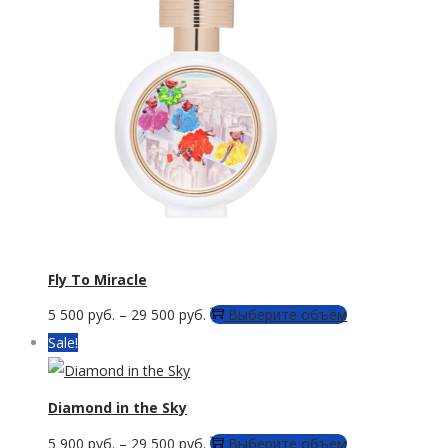
странице
вариаций.
товара.
Опции
можно
выбрать
на
странице
товара.
Fly To Miracle
Этот
5 500
руб.
–
29 500
руб.
Выберите объём
товар
Sale!
имеет
несколько
Diamond in the Sky
вариаций.
Этот
5 900
руб.
–
29 500
руб.
Выберите объём