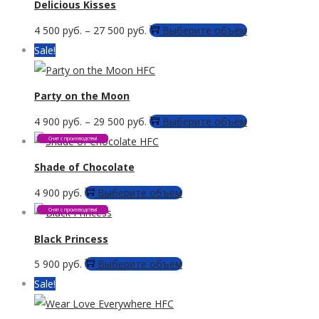
Delicious Kisses
Этот
4 500
руб.
–
27 500
руб.
Выберите объём
товар
Sale!
имеет
несколько
Party on the Moon
вариаций.
Этот
4 900
руб.
–
29 500
руб.
Выберите объём
Опции
товар
Снят с производства!
можно
имеет
Shade of Chocolate
выбрать
несколько
на
Этот
4 900
руб.
Выберите объём
вариаций.
странице
товар
Снят с производства!
Опции
товара.
имеет
Black Princess
можно
несколько
выбрать
Этот
5 900
руб.
Выберите объём
вариаций.
на
товар
Sale!
Опции
странице
имеет
можно