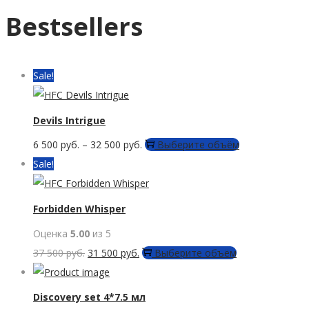
Bestsellers
Sale!
Devils Intrigue
Этот
6 500
руб.
–
32 500
руб.
Выберите объём
товар
Sale!
имеет
несколько
Forbidden Whisper
вариаций.
Оценка
5.00
из 5
Опции
Первоначальная
Текущая
Этот
37 500
руб.
31 500
руб.
Выберите объём
можно
цена
цена:
товар
выбрать
составляла
31
имеет
Discovery set 4*7.5 мл
на