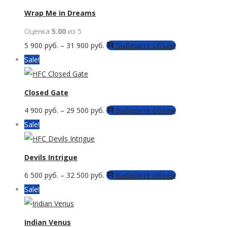
выбрать
Wrap Me in Dreams
на
Оценка
5.00
из 5
странице
Этот
5 900
руб.
–
31 900
руб.
Выберите объём
товара.
товар
Sale!
имеет
несколько
Closed Gate
вариаций.
Этот
4 900
руб.
–
29 500
руб.
Выберите объём
Опции
товар
Sale!
можно
имеет
выбрать
несколько
Devils Intrigue
на
вариаций.
странице
Этот
6 500
руб.
–
32 500
руб.
Выберите объём
Опции
товара.
товар
Sale!
можно
имеет
выбрать
несколько
Indian Venus
на