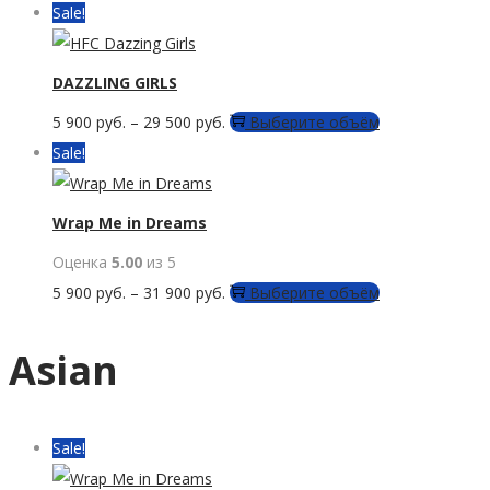
товара.
товар
Sale!
можно
имеет
выбрать
несколько
DAZZLING GIRLS
на
вариаций.
странице
Этот
5 900
руб.
–
29 500
руб.
Выберите объём
Опции
товара.
товар
Sale!
можно
имеет
выбрать
несколько
Wrap Me in Dreams
на
вариаций.
странице
Оценка
5.00
из 5
Опции
товара.
Этот
5 900
руб.
–
31 900
руб.
Выберите объём
можно
товар
выбрать
имеет
Asian
на
несколько
странице
вариаций.
товара.
Опции
Sale!
можно