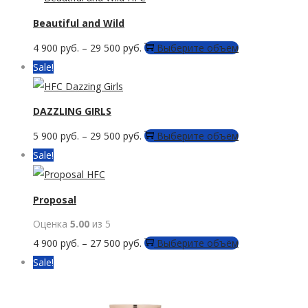
выбрать
несколько
Beautiful and Wild
на
вариаций.
странице
Этот
4 900
руб.
–
29 500
руб.
Выберите объём
Опции
товара.
товар
Sale!
можно
имеет
выбрать
несколько
DAZZLING GIRLS
на
вариаций.
странице
Этот
5 900
руб.
–
29 500
руб.
Выберите объём
Опции
товара.
товар
Sale!
можно
имеет
выбрать
несколько
Proposal
на
вариаций.
странице
Оценка
5.00
из 5
Опции
товара.
Этот
4 900
руб.
–
27 500
руб.
Выберите объём
можно
товар
Sale!
выбрать
имеет
на
несколько