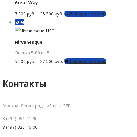
Great Way
на
вариаций.
странице
Этот
5 500
руб.
–
28 500
руб.
Выберите объём
Опции
товара.
товар
Sale!
можно
имеет
выбрать
несколько
Nirvanesque
на
вариаций.
странице
Оценка
5.00
из 5
Опции
товара.
Этот
5 500
руб.
–
27 500
руб.
Выберите объём
можно
товар
выбрать
имеет
Контакты
на
несколько
странице
вариаций.
товара.
Опции
Москва, Ленинградский пр-т 37Б
можно
8 (499) 961-61-90
выбрать
8 (499) 325-46-00
на