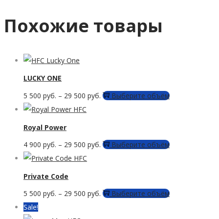
Похожие товары
LUCKY ONE
Этот
5 500
руб.
–
29 500
руб.
Выберите объём
товар
имеет
Royal Power
несколько
Этот
4 900
руб.
–
29 500
руб.
Выберите объём
вариаций.
товар
Опции
имеет
Private Code
можно
несколько
выбрать
Этот
5 500
руб.
–
29 500
руб.
Выберите объём
вариаций.
на
товар
Sale!
Опции
странице