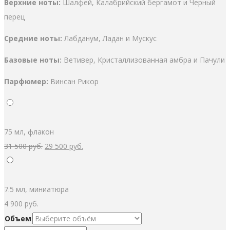
Верхние ноты:
Шалфей, Калабрийский бергамот и Черный
перец
Средние ноты:
Лабданум, Ладан и Мускус
Базовые ноты:
Ветивер, Кристаллизованная амбра и Пачули
Парфюмер:
Винсан Рикор
75 мл, флакон
Первоначальная
Текущая
31 500
руб.
29 500
руб.
цена
цена:
составляла
29
31
500 руб..
7.5 мл, миниатюра
500 руб..
4 900
руб.
Объем