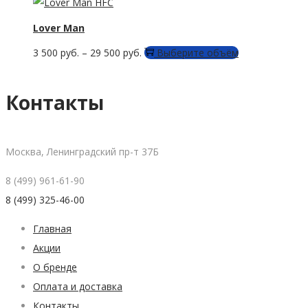
имеет
можно
товара.
несколько
Lover Man
выбрать
вариаций.
на
Этот
3 500
руб.
–
29 500
руб.
Выберите объём
Опции
странице
товар
можно
товара.
имеет
Контакты
выбрать
несколько
на
вариаций.
странице
Опции
Москва, Ленинградский пр-т 37Б
товара.
можно
8 (499) 961-61-90
выбрать
8 (499) 325-46-00
на
странице
Главная
товара.
Акции
О бренде
Оплата и доставка
Контакты