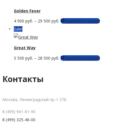
Golden Fever
Этот
4 900
руб.
–
29 500
руб.
Выберите объём
товар
Sale!
имеет
несколько
Great Way
вариаций.
Этот
5 500
руб.
–
28 500
руб.
Выберите объём
Опции
товар
можно
имеет
Контакты
выбрать
несколько
на
вариаций.
странице
Опции
Москва, Ленинградский пр-т 37Б
товара.
можно
8 (499) 961-61-90
выбрать
8 (499) 325-46-00
на