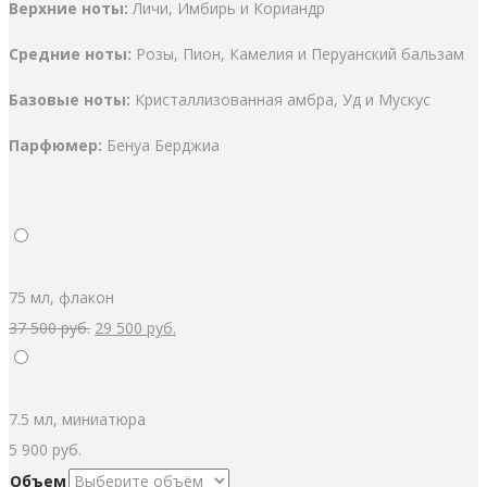
Верхние ноты:
Личи, Имбирь и Кориандр
Средние ноты:
Розы, Пион, Камелия и Перуанский бальзам
Базовые ноты:
Кристаллизованная амбра, Уд и Мускус
Парфюмер:
Бенуа Берджиа
75 мл, флакон
Первоначальная
Текущая
37 500
руб.
29 500
руб.
цена
цена:
составляла
29
37
500 руб..
7.5 мл, миниатюра
500 руб..
5 900
руб.
Объем