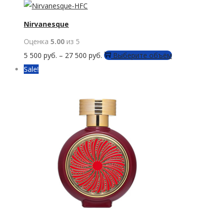
имеет
несколько
Nirvanesque
вариаций.
Оценка
5.00
из 5
Опции
Этот
5 500
руб.
–
27 500
руб.
Выберите объём
можно
товар
Sale!
выбрать
имеет
на
несколько
странице
вариаций.
товара.
Опции
можно
выбрать
на
странице
товара.